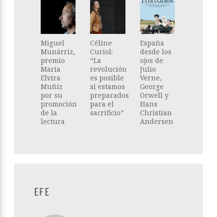
Miguel
Céline
España
Munárriz,
Curiol:
desde los
premio
“La
ojos de
María
revolución
Julio
Elvira
es posible
Verne,
Muñiz
si estamos
George
por su
preparados
Orwell y
promoción
para el
Hans
de la
sacrificio”
Christian
lectura
Andersen
EFE