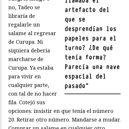
llamaba el
no, Tadeo se
artefacto del
libraría de
que se
regalarle un
desprendían los
salame al regresar
papeles para el
de Curupa. Ni
turno? ¿De qué
siquiera debería
tenía forma?
marcharse de
Parecía una nave
Curupa. Ya estaba
espacial del
para vivir en
cualquier parte,
pasado
"
con tal de no hacer
fila. Cotejó sus
opciones: insistir en que tenía el número
20. Retirar otro número. Mandarse a mudar.
Comprar un salame en cualquier otro