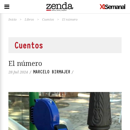
Inicio
>
Libros
>
Cuentos
>
El número
Cuentos
El número
MARCELO BIRMAJER
28 Jul 2024
/
/