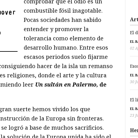
comprobar que el odio es un
combustible fósil inagotable.
mover
Pocas sociedades han sabido
Art
entender y promover la
o
El 
tolerancia como elemento de
EL 
desarrollo humano. Entre esos
02 A
escasos periodos suelo fijarme
 consiguiendo hacer de la isla un remanso
Eso
s religiones, donde el arte y la cultura
EL 
30 J
comiendo leer
Un sultán en Palermo,
de
El 
gran suerte hemos vivido los que
EL 
23 J
onstrucción de la Europa sin fronteras.
 se logró a base de muchos sacrificios.
He
la solución de la Europa unida ha sido el