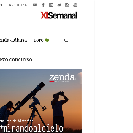
TE
PARTICIPA
enda-Edhasa
Foro
evo concurso