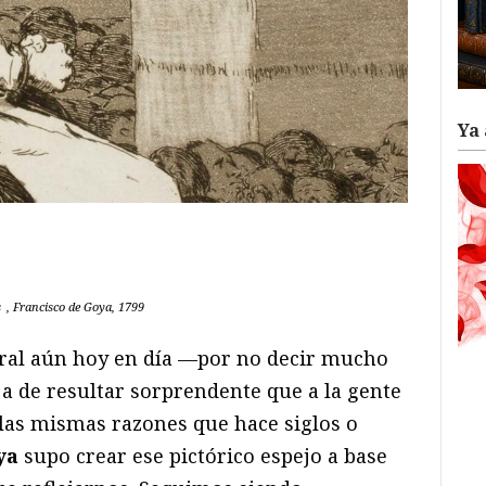
Ya 
ram
il
ompartir
s
, Francisco de Goya, 1799
eral aún hoy en día —por no decir mucho
 de resultar sorprendente que a la gente
s las mismas razones que hace siglos o
ya
supo crear ese pictórico espejo a base