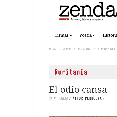
Firmas
Poesía
Histori
Inicio
>
Blogs
>
Ruritania
>
El odio cansa
Ruritania
El odio cansa
AITOR PEDRUEZA
28 Ene 2026
/
/