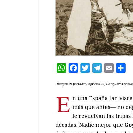
WhatsApp
Facebook
Twitter
Teleg
Ema
C
Imagen de portada: Capricho 23,
De aquellos polvo
E
n una España tan visc
más que antes— no deja
le revuelvan las tripa
décadas. Nadie mejor que
Go