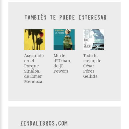
TAMBIÉN TE PUEDE INTERESAR
Asesinato
Morte
Todo lo
en el
d’Urban,
mejor, de
Parque
de JF
César
Sinaloa,
Powers
Pérez
de Élmer
Gellida
Mendoza
ZENDALIBROS.COM