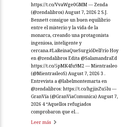
https://t.co/VvaWge0GMM — Zenda
(@zendalibros) August 7, 2026 2 S.J.
Bennett consigue un buen equilibrio
entre el misterio y la vida de la
monarca, creando una protagonista
ingeniosa, inteligente y
cercana.#LaReinaQueSurgióDelFrío Hoy
en @zendalibros Edita @SalamandraEd
https://t.co/5pMK4fu9M2 — Mientrasleo
(@MientrasleoS) August 7, 2026 3 .
Entrevista a @labelmontemarta en
@zendalibros: https://t.co/hgjinZu5lu —
GranVía (@GranViaComunica) August 7,
2026 4 “Aquellos refugiados
comprobaron que el…
Leer más