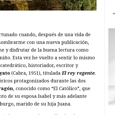
ram
il
ompartir
rtunado cuando, después de una vida de
 asombrarme con una nueva publicación,
e y disfrutar de la buena lectura como
iño. Esta vez he vuelto a sentir lo mismo
catedrático, historiador, escritor y
oyato
(Cabra, 1951), titulada
El rey regente
.
tóricos protagonizados durante las dos
ragón
, conocido como “El Católico”, que
ento de su esposa Isabel y más adelante
burgo, marido de su hija Juana.