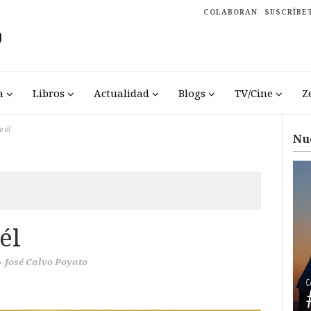
COLABORAN
SUSCRÍBE
a
Libros
Actualidad
Blogs
TV/Cine
Z
e él
Nu
él
José Calvo Poyato