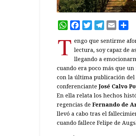
WhatsApp
Facebook
Twitter
Teleg
Ema
C
T
engo que sentirme afo
lectura, soy capaz de
llegando a emocionarm
cuando era poco más que un n
con la última publicación del 
conferenciante
José Calvo P
En ella relata los hechos his
regencias de
Fernando de A
llevó a cabo tras el fallecimi
cuando fallece Felipe de Augs