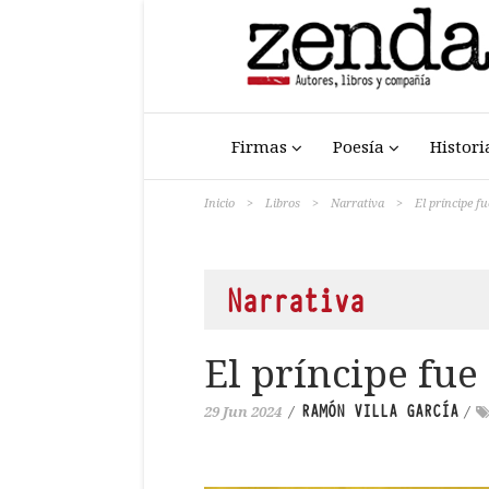
Firmas
Poesía
Histori
Inicio
>
Libros
>
Narrativa
>
El príncipe fu
Narrativa
El príncipe fue 
RAMÓN VILLA GARCÍA
29 Jun 2024
/
/