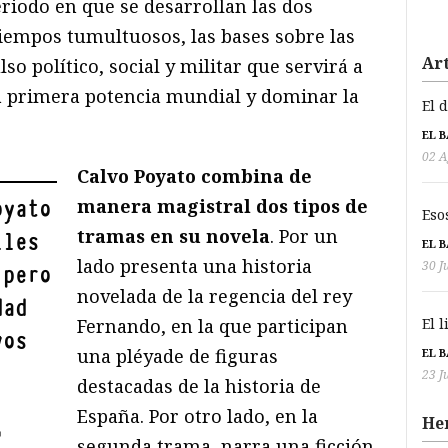
eriodo en que se desarrollan las dos
tiempos tumultuosos, las bases sobre las
Art
o político, social y militar que servirá a
a primera potencia mundial y dominar la
El 
EL 
02 A
Calvo Poyato combina de
manera magistral dos tipos de
oyato
Eso
tramas en su novela
. Por un
lles
EL 
lado presenta una historia
30 J
 pero
novelada de la regencia del rey
dad
El 
Fernando, en la que participan
vos
una pléyade de figuras
EL 
23 J
destacadas de la historia de
España. Por otro lado, en la
He
"
segunda trama, narra una ficción