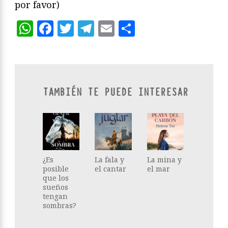
por favor)
WhatsApp
Facebook
Twitter
Telegram
Email
Compartir
TAMBIÉN TE PUEDE INTERESAR
¿Es
La fala y
La mina y
posible
el cantar
el mar
que los
sueños
tengan
sombras?