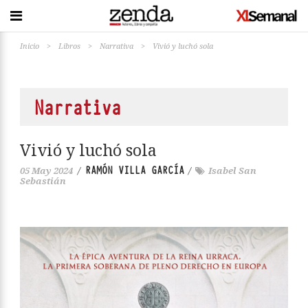
Inicio
>
Libros
>
Narrativa
>
Vivió y luchó sola
Narrativa
Vivió y luchó sola
RAMÓN VILLA GARCÍA
05 May 2024
/
/
Isabel San
Sebastián