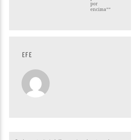
por
encima””
EFE