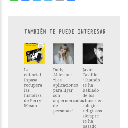
TAMBIÉN TE PUEDE INTERESAR
La
Dolly
Javier
editorial
Alderton:
Castillo:
Espasa
“Las
“Cuando
recupera
aplicaciones
se ha
las
para ligar
hablado
historias
son
de los
de Perry
supermercados
abusos en
Mason
de
colegios
personas”
religiosos
siempre
se ha
pasado