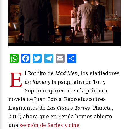
WhatsApp
Facebook
Twitter
Telegram
Email
Compartir
E
l Rothko de
Mad Men
, los gladiadores
de
Roma
y la psiquiatra de Tony
Soprano aparecen en la primera
novela de Juan Torca. Reproduzco tres
fragmentos de
Las Cuatro Torres
(Planeta,
2014) ahora que en Zenda hemos abierto
una
sección de Series y cine
: