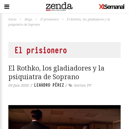
Inicio
>
Blogs
>
El prisionero
>
El Rothko, los gladiadores y la
psiquiatra de Soprano
El prisionero
El Rothko, los gladiadores y la
psiquiatra de Soprano
LEANDRO PÉREZ
03 Jun 2020
/
/
Series TV