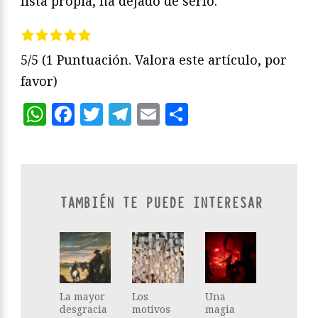
lista propia, ha dejado de serlo.
5/5
(1 Puntuación. Valora este artículo, por
favor)
WhatsApp
Facebook
Twitter
Telegram
Email
Compartir
TAMBIÉN TE PUEDE INTERESAR
La mayor
Los
Una
desgracia
motivos
magia