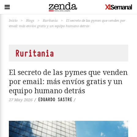
Inicio
>
Blogs
>
Ruritania
>
El secreto de las pymes que venden por
email: más envíos gratis y un equipo humano detrás
Ruritania
El secreto de las pymes que venden
por email: más envíos gratis y un
equipo humano detrás
EDUARDO SASTRE
27 May 2026
/
/