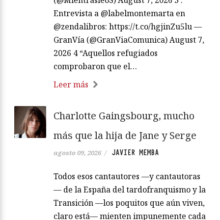
(@MientrasleoS) August 7, 2026 3 .
Entrevista a @labelmontemarta en
@zendalibros: https://t.co/hgjinZu5lu —
GranVía (@GranViaComunica) August 7,
2026 4 “Aquellos refugiados
comprobaron que el…
Leer más
Charlotte Gaingsbourg, mucho
más que la hija de Jane y Serge
JAVIER MEMBA
agosto 09, 2026
/
Todos esos cantautores —y cantautoras
— de la España del tardofranquismo y la
Transición —los poquitos que aún viven,
claro está— mienten impunemente cada