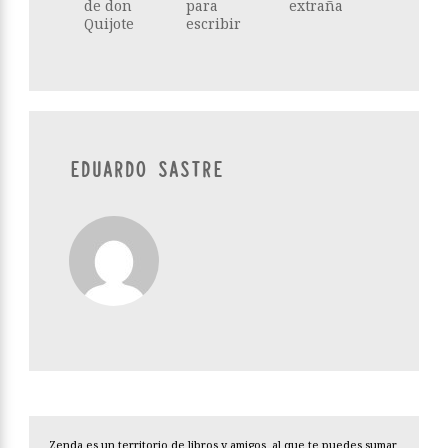
de don
para
extraña
Quijote
escribir
EDUARDO SASTRE
Zenda es un territorio de libros y amigos, al que te puedes sumar