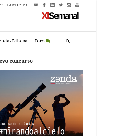
TE
PARTICIPA
enda-Edhasa
Foro
evo concurso