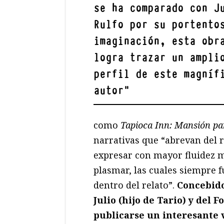
se ha comparado con J
Rulfo por su portento
imaginación, esta obr
logra trazar un ampli
perfil de este magníf
autor
"
como
Tapioca Inn: Mansión pa
narrativas que “abrevan del 
expresar con mayor fluidez mu
plasmar, las cuales siempre f
dentro del relato”.
Concebido
Julio (hijo de Tario) y del 
publicarse un interesante