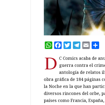
WhatsApp
Facebook
Twitter
Teleg
Ema
C
D
C Comics acaba de anu
guerra contra el cri
antología de relatos i
obra gráfica de 184 páginas c
la Noche en la que han parti
diversos rincones del orbe, p
países como Francia, España, 