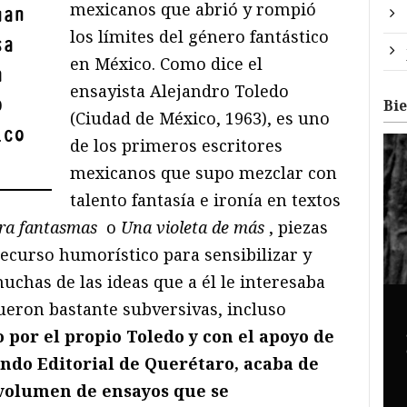
mexicanos que abrió y rompió
uan
los límites del género fantástico
sa
en México. Como dice el
a
ensayista Alejandro Toledo
o
Bi
(Ciudad de México, 1963), es uno
ico
de los primeros escritores
mexicanos que supo mezclar con
talento fantasía e ironía en textos
ra fantasmas
o
Una violeta de más
, piezas
recurso humorístico para sensibilizar y
chas de las ideas que a él le interesaba
ueron bastante subversivas, incluso
 por el propio Toledo y con el apoyo de
Fondo Editorial de Querétaro, acaba de
 volumen de ensayos que se