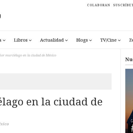
COLABORAN
SUSCRÍBE
a
Libros
Actualidad
Blogs
TV/Cine
Z
ñor murciélago en la ciudad de México
Nu
lago en la ciudad de
xico