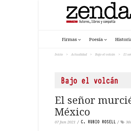
Firmas
Poesía
Histori
Inicio
>
Actualidad
>
Bajo el volcán
>
El se
Bajo el volcán
El señor murcié
México
C. RUBIO ROSELL
07 Jun 2021
/
/
Mé