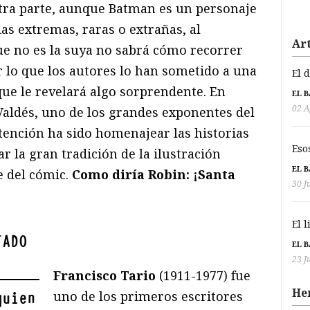
 otra parte, aunque Batman es un personaje
as extremas, raras o extrañas, al
Art
e no es la suya no sabrá cómo recorrer
or lo que los autores lo han sometido a una
El 
que le revelará algo sorprendente. En
EL 
02 A
Valdés, uno de los grandes exponentes del
ención ha sido homenajear las historias
Eso
r la gran tradición de la ilustración
EL 
e del cómic.
Como diría Robin: ¡Santa
30 J
El 
TADO
EL 
23 J
Francisco Tario
(1911-1977) fue
He
uno de los primeros escritores
quien