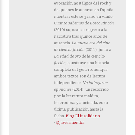
evocación nostálgica del rock y
de quienes le amaron en España
mientras éste se grabó en vinilo.
Cuanto sabemos de Bosco Rincón
(2010) supuso su regreso a la
narrativa tras quince años de
ausencia.
La nueva era del cine
de ciencia-ficción
(2011), junto a
La edad de oro de la ciencia-
ficción,
constituye una historia
completa del género, aunque
ambos textos son de lectura
independiente.
No halagaron
opiniones
(2014), un recorrido
por la literatura maldita,
heterodoxa y alucinada, es su
última publicación hasta la
fecha.
Blog El insolidario
·
@javiermemba