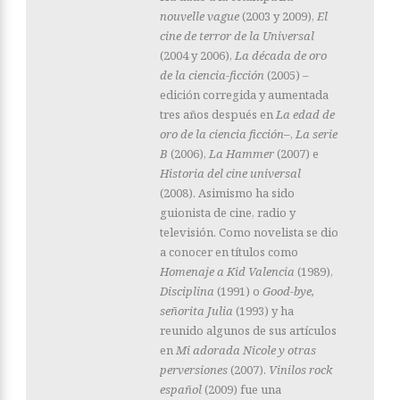
nouvelle vague
(2003 y 2009),
El
cine de terror de la Universal
(2004 y 2006),
La década de oro
de la ciencia-ficción
(2005) –
edición corregida y aumentada
tres años después en
La edad de
oro de la ciencia ficción–
,
La serie
B
(2006),
La Hammer
(2007) e
Historia del cine universal
(2008). Asimismo ha sido
guionista de cine, radio y
televisión. Como novelista se dio
a conocer en títulos como
Homenaje a Kid Valencia
(1989),
Disciplina
(1991) o
Good-bye,
señorita Julia
(1993) y ha
reunido algunos de sus artículos
en
Mi adorada Nicole y otras
perversiones
(2007).
Vinilos rock
español
(2009) fue una