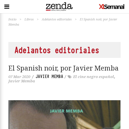
Inicio
>
Libros
>
Adelantos editoriales
>
El Spanish noir, por Javier
Memba
Adelantos editoriales
El Spanish noir, por Javier Memba
JAVIER MEMBA
07 Mar 2020
/
/
El cine negro español
,
Javier Memba