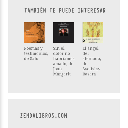
TAMBIÉN TE PUEDE INTERESAR
Poemas y
Sin el
El ángel
testimonios,
dolor no
del
de Safo
habríamos
atentado,
amado, de
de
Joan
Svetislav
Margarit
Basara
ZENDALIBROS.COM