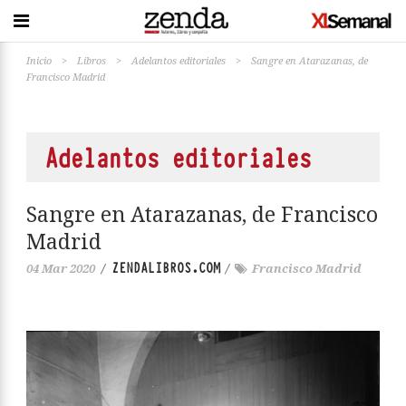
Inicio
>
Libros
>
Adelantos editoriales
>
Sangre en Atarazanas, de
Francisco Madrid
Adelantos editoriales
Sangre en Atarazanas, de Francisco
Madrid
ZENDALIBROS.COM
04 Mar 2020
/
/
Francisco Madrid