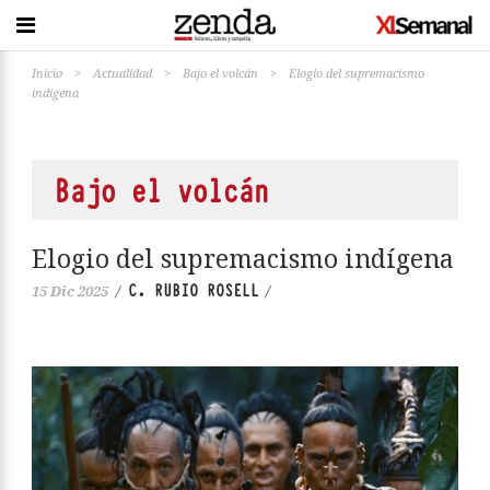
Inicio
>
Actualidad
>
Bajo el volcán
>
Elogio del supremacismo
indígena
Bajo el volcán
Elogio del supremacismo indígena
C. RUBIO ROSELL
15 Dic 2025
/
/