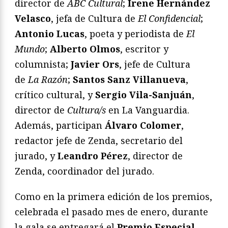
director de
ABC Cultural
;
Irene Hernández
Velasco
, jefa de Cultura de
El Confidencial
;
Antonio Lucas
, poeta y periodista de
El
Mundo
;
Alberto Olmos
, escritor y
columnista;
Javier Ors
, jefe de Cultura
de
La Razón
;
Santos Sanz Villanueva
,
crítico cultural, y
Sergio Vila-Sanjuán
,
director de
Cultura/s
en La Vanguardia.
Además, participan
Álvaro Colomer
,
redactor jefe de Zenda, secretario del
jurado, y
Leandro Pérez
, director de
Zenda, coordinador del jurado.
Como en la primera edición de los premios,
celebrada el pasado mes de enero, durante
la gala se entregará el
Premio Especial