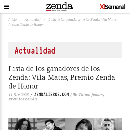
Inicio
>
Actualidad
>
Lista de los ganadores de los Zenda: Vila-Matas,
Premio Zenda de Honor
Actualidad
Lista de los ganadores de los
Zenda: Vila-Matas, Premio Zenda
de Honor
ZENDALIBROS.COM
11 Dic 2025
/
/
Fotos: Jeosm
,
PremiosZenda