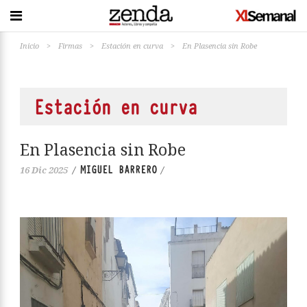
Inicio
>
Firmas
>
Estación en curva
>
En Plasencia sin Robe
Estación en curva
En Plasencia sin Robe
MIGUEL BARRERO
16 Dic 2025
/
/