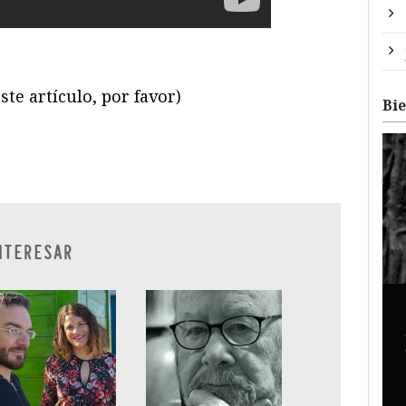
ste artículo, por favor)
Bi
ram
il
ompartir
NTERESAR