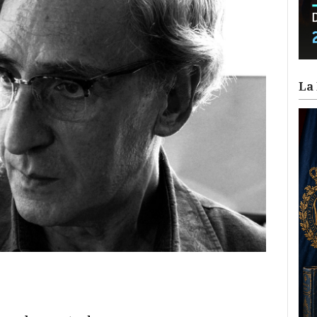
La 
ram
il
ompartir