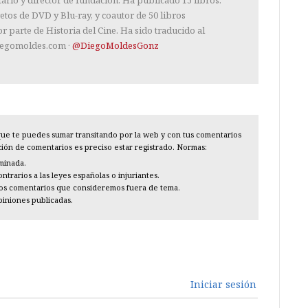
retos de DVD y Blu-ray, y coautor de 50 libros
or parte de Historia del Cine. Ha sido traducido al
diegomoldes.com ·
@DiegoMoldesGonz
l que te puedes sumar transitando por la web y con tus comentarios
cción de comentarios es preciso estar registrado. Normas:
iminada.
trarios a las leyes españolas o injuriantes.
los comentarios que consideremos fuera de tema.
piniones publicadas.
Iniciar sesión