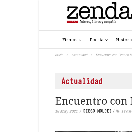
Firmas
Poesía
Histori
Inicio
>
Actualidad
>
Encuentro con Franco Ba
Actualidad
Encuentro con 
DIEGO MOLDES
18 May 2021
/
/
Fran