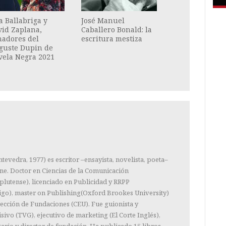
 Ballabriga y
José Manuel
vid Zaplana,
Caballero Bonald: la
nadores del
escritura mestiza
guste Dupin de
vela Negra 2021
evedra, 1977) es escritor –ensayista, novelista, poeta–
ine. Doctor en Ciencias de la Comunicación
lutense), licenciado en Publicidad y RRPP
igo), master on Publishing(Oxford Brookes University)
rección de Fundaciones (CEU). Fue guionista y
sivo (TVG), ejecutivo de marketing (El Corte Inglés),
ario y director de fundación. Ha publicado 15 libros.