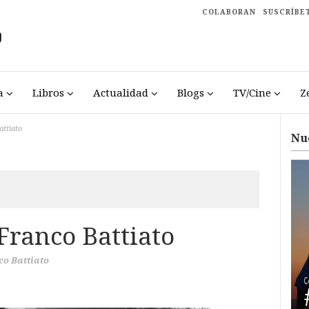
COLABORAN
SUSCRÍBE
a
Libros
Actualidad
Blogs
TV/Cine
Z
ttiato
Nu
Franco Battiato
co Battiato