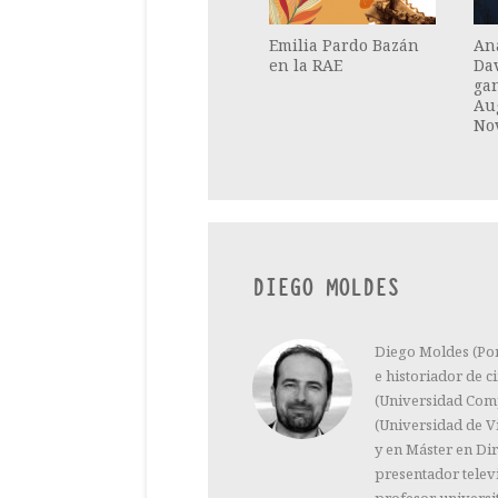
Emilia Pardo Bazán
Ana
en la RAE
Da
ga
Au
No
DIEGO MOLDES
Diego Moldes (Pont
e historiador de c
(Universidad Comp
(Universidad de V
y en Máster en Di
presentador televi
profesor universit