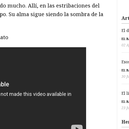
o mucho. Allí, en las estribaciones del
po. Su alma sigue siendo la sombra de la
Art
El 
iato
EL 
02 A
Eso
EL 
30 J
El 
EL 
23 J
He