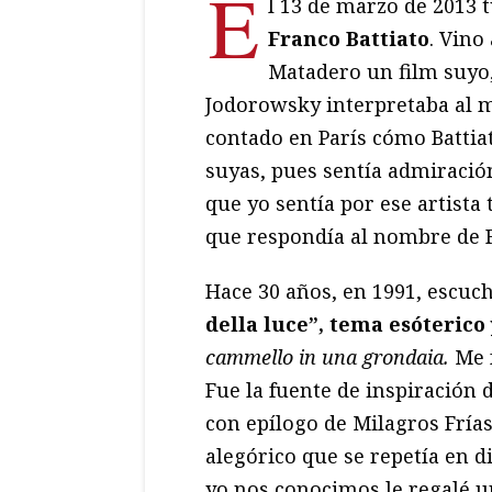
E
l 13 de marzo de 2013 
Franco Battiato
. Vino
Matadero un film suyo
Jodorowsky interpretaba al 
contado en París cómo Battiat
suyas, pues sentía admiraci
que yo sentía por ese artista 
que respondía al nombre de F
Hace 30 años, en 1991, escuc
della luce”, tema esóteric
cammello in una grondaia.
Me f
Fue la fuente de inspiración
con epílogo de Milagros Frías
alegórico que se repetía en di
yo nos conocimos le regalé u