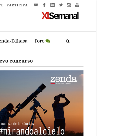
TE
PARTICIPA
enda-Edhasa
Foro
evo concurso