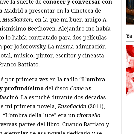
tuve la suerte de
conocer y conversar con
 a Madrid a presentar en la Cineteca de
,
Musikanten,
en la que mi buen amigo A.
mismísimo Beethoven. Alejandro me había
Ya 
o lo había contratado para dos películas
ón por Jodorowsky. La misma admiración
total, músico, pintor, escritor y cineasta
ranco Battiato.
hé por primera vez en la radio
“L’ombra
o y profundísimo
del disco
Come un
ascinó. La escuché durante dos décadas.
 de mi primera novela,
Ensoñación
(2011),
. “L’ombra della luce” era un
ritornello
versas partes del libro. Cuando Battiato y
n ejemplar de esa novela dedicado y se