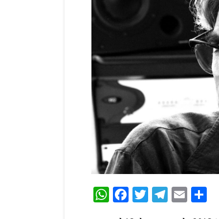
WhatsApp
Facebook
Twitter
Teleg
Ema
C