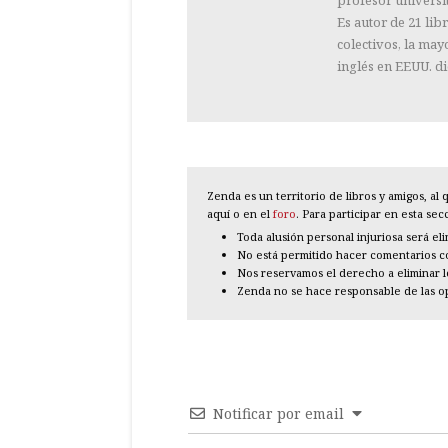
Es autor de 21 lib
colectivos, la may
inglés en EEUU. 
Zenda es un territorio de libros y amigos, a
aquí o en el
foro
. Para participar en esta se
Toda alusión personal injuriosa será el
No está permitido hacer comentarios con
Nos reservamos el derecho a eliminar 
Zenda no se hace responsable de las o
Notificar por email