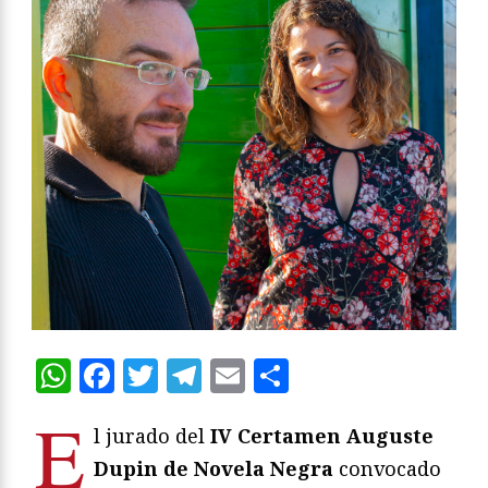
WhatsApp
Facebook
Twitter
Telegram
Email
Compartir
E
l jurado del
IV Certamen Auguste
Dupin de Novela Negra
convocado