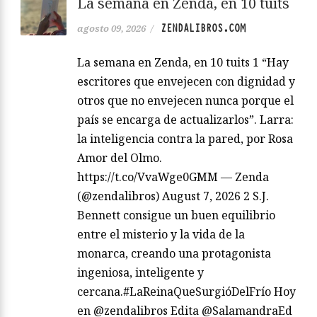
La semana en Zenda, en 10 tuits
ZENDALIBROS.COM
agosto 09, 2026
/
La semana en Zenda, en 10 tuits 1 “Hay
escritores que envejecen con dignidad y
otros que no envejecen nunca porque el
país se encarga de actualizarlos”. Larra:
la inteligencia contra la pared, por Rosa
Amor del Olmo.
https://t.co/VvaWge0GMM — Zenda
(@zendalibros) August 7, 2026 2 S.J.
Bennett consigue un buen equilibrio
entre el misterio y la vida de la
monarca, creando una protagonista
ingeniosa, inteligente y
cercana.#LaReinaQueSurgióDelFrío Hoy
en @zendalibros Edita @SalamandraEd