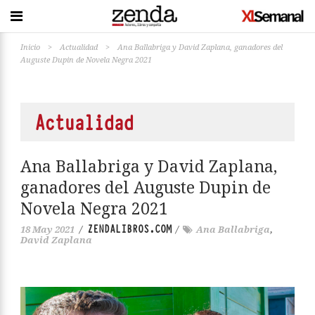
Inicio
>
Actualidad
>
Ana Ballabriga y David Zaplana, ganadores del
Auguste Dupin de Novela Negra 2021
Actualidad
Ana Ballabriga y David Zaplana,
ganadores del Auguste Dupin de
Novela Negra 2021
ZENDALIBROS.COM
18 May 2021
/
/
Ana Ballabriga
,
David Zaplana