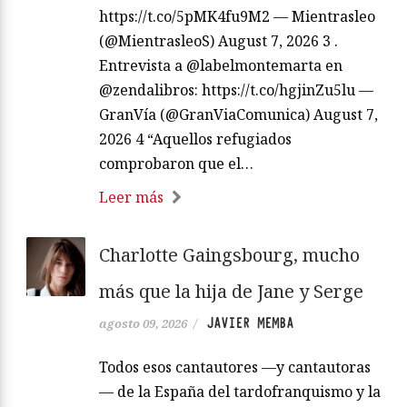
https://t.co/5pMK4fu9M2 — Mientrasleo
(@MientrasleoS) August 7, 2026 3 .
Entrevista a @labelmontemarta en
@zendalibros: https://t.co/hgjinZu5lu —
GranVía (@GranViaComunica) August 7,
2026 4 “Aquellos refugiados
comprobaron que el…
Leer más
Charlotte Gaingsbourg, mucho
más que la hija de Jane y Serge
JAVIER MEMBA
agosto 09, 2026
/
Todos esos cantautores —y cantautoras
— de la España del tardofranquismo y la