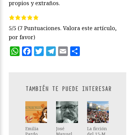
propios y extraños.
5/5
(7 Puntuaciones. Valora este artículo,
por favor)
WhatsApp
Facebook
Twitter
Telegram
Email
Compartir
TAMBIÉN TE PUEDE INTERESAR
Emilia
José
La ficción
Pardo
Manuel
del 15-M