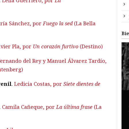
.
Leila Guerriero, por
La
ría Sánchez, por
Fuego la sed
(La Bella
Bi
vier Pla, por
Un corazón furtivo
(Destino)
Fernando del Rey y Manuel Álvarez Tardío,
utenberg)
venil
.
Ledicia Costas, por
Siete dientes de
.
Camila Cañeque, por
La última frase
(La