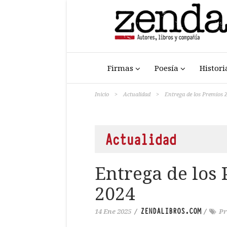
Firmas
Poesía
Histori
Inicio
>
Actualidad
>
Entrega de los Premios 
Actualidad
Entrega de los
2024
ZENDALIBROS.COM
14 Ene 2025
/
/
P