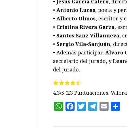
•
Jesús García Calero
, direc
•
Antonio Lucas
, poeta y pe
•
Alberto Olmos
, escritor y 
•
Cristina Rivera Garza
, esc
•
Santos Sanz Villanueva
, c
•
Sergio Vila-Sanjuán
, dire
• Además participan
Álvaro 
secretario del jurado, y
Lean
del jurado.
4.3/5
(23 Puntuaciones. Valora 
WhatsApp
Facebook
Twitter
Teleg
Ema
C