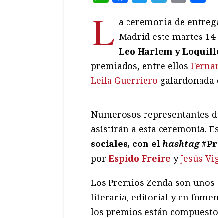
L
a ceremonia de entreg
Madrid este martes 14 
Leo Harlem y Loquill
premiados, entre ellos
Ferna
Leila Guerriero
galardonada c
Numerosos representantes del
asistirán a esta ceremonia. E
sociales, con
el
hashtag
#Pr
por
Espido Freire
y
Jesús Vi
Los Premios Zenda son unos 
literaria, editorial y en fome
los premios están compuesto