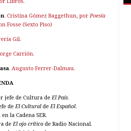
or Libros
.
ón
.
Cristina Gómez Baggethun, por
Poesí
a
Jon Fosse (Sexto Piso)
ería Gil
.
Jorge Carrión
.
asa
.
Augusto Ferrer-Dalmau
.
ZENDA
or jefe de Cultura de
El País
.
jefe de
El Cultural
de
El Español
.
a en la Cadena SER.
ora de
El ojo crítico
de Radio Nacional.