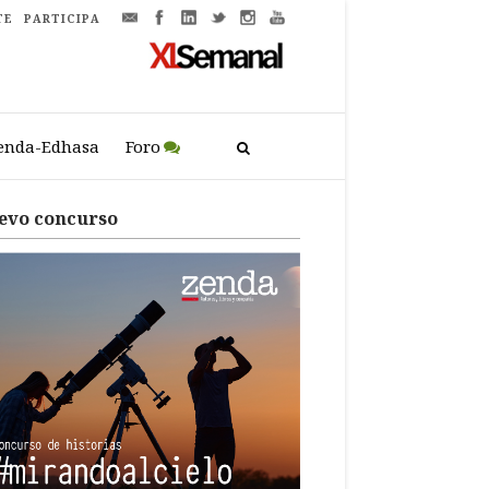
TE
PARTICIPA
enda-Edhasa
Foro
evo concurso