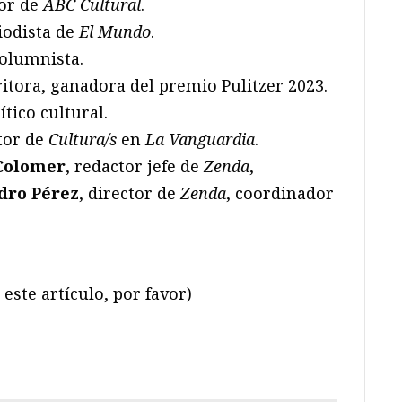
tor de
ABC Cultural
.
riodista de
El Mundo
.
columnista.
ritora, ganadora del premio Pulitzer 2023.
rítico cultural.
ctor de
Cultura/s
en
La Vanguardia
.
Colomer
, redactor jefe de
Zenda
,
dro Pérez
, director de
Zenda
, coordinador
este artículo, por favor)
ram
il
ompartir