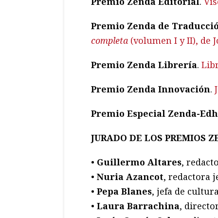
Premio Zenda Editorial
.
Vis
Premio Zenda de Traducci
completa
(volumen I y II), de 
Premio Zenda Librería
.
Libr
Premio Zenda Innovación
.
Premio Especial Zenda-Edh
JURADO DE LOS PREMIOS 
•
Guillermo Altares
, redact
•
Nuria Azancot
, redactora 
•
Pepa Blanes
, jefa de cultur
•
Laura Barrachina
, direct