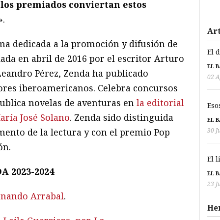
 los premiados conviertan estos
».
Art
ma dedicada a la promoción y difusión de
El 
dada en abril de 2016 por el escritor Arturo
EL 
 Leandro Pérez, Zenda ha publicado
02 A
tores iberoamericanos. Celebra concursos
publica novelas de aventuras en
la editorial
Eso
aría José Solano
. Zenda sido distinguida
EL 
30 J
mento de la lectura y con el premio Pop
ón.
El 
 2023-2024
EL 
23 J
rnando Arrabal
.
He