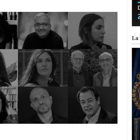
La 
ram
il
ompartir