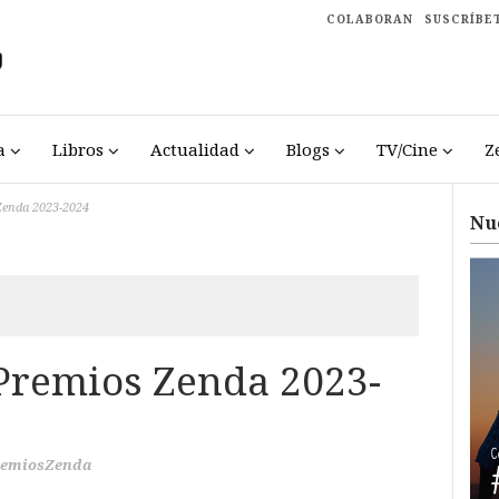
COLABORAN
SUSCRÍBE
a
Libros
Actualidad
Blogs
TV/Cine
Z
Zenda 2023-2024
Nu
 Premios Zenda 2023-
remiosZenda