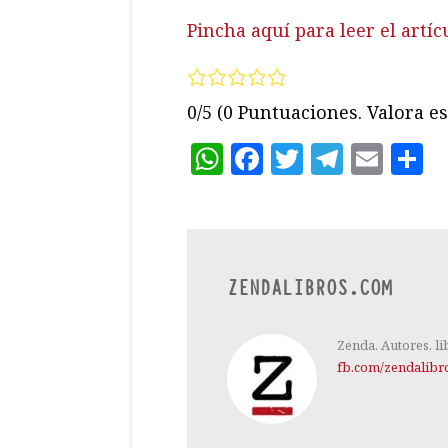
Pincha aquí para leer el artí
0/5
(0 Puntuaciones. Valora es
WhatsApp
Facebook
Twitter
Teleg
Ema
C
ZENDALIBROS.COM
Zenda. Autores, li
fb.com/zendalibr