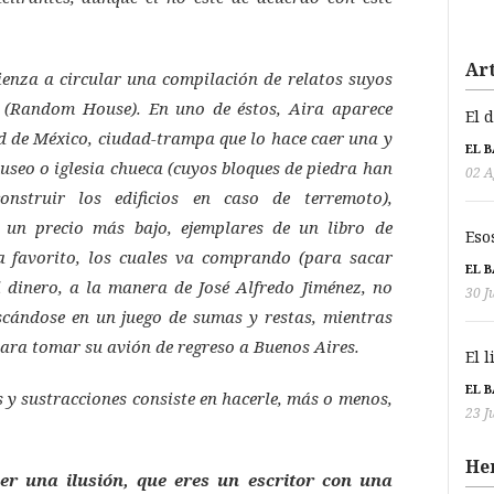
Art
enza a circular una compilación de relatos suyos
l (Random House). En uno de éstos, Aira aparece
El 
d de México, ciudad-trampa que lo hace caer una y
EL 
useo o iglesia chueca (cuyos bloques de piedra han
02 A
nstruir los edificios en caso de terremoto),
 un precio más bajo, ejemplares de un libro de
Eso
a favorito, los cuales va comprando (para sacar
EL 
 dinero, a la manera de José Alfredo Jiménez, no
30 J
scándose en un juego de sumas y restas, mientras
para tomar su avión de regreso a Buenos Aires.
El 
EL 
 y sustracciones consiste en hacerle, más o menos,
23 J
He
ser una ilusión, que eres un escritor con una