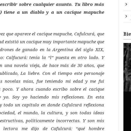
escribir sobre cualquier asunto. Tu libro más
) tiene a un diablo y a un cacique mapuche
 vez que aparece el cacique mapuche, Cafulcurá, que
Bi
dad existió un cacique muy importante mapuche que
drones de ganado en la Argentina del siglo XIX,
o: Calfucurá: tenía la “l” puesta en otro lado. Y
n una novela vieja, de hace más de 30 años, que
ublicado,
La liebre
. Con el tiempo este personaje
as novelas mías, fue teniendo mi edad y me fui
a poco. Y ahora cuando escribo sobre el cacique
y yo. Soy yo haciendo mis reflexiones. En esta
ay todo un capítulo en donde Cafulcurá reflexiona
ociedad, el mundo, la cultura, y son todas ideas
estructivas, políticamente incorrectas. Y son mis
a lectora me dijo de Cafulcurá: “qué hombre