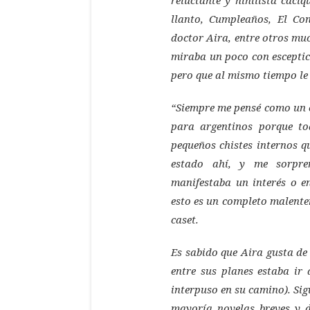
llanto
,
Cumpleaños
,
El Con
doctor Aira
, entre otros mu
miraba un poco con esceptici
pero que al mismo tiempo le 
“Siempre me pensé como un e
para argentinos porque to
pequeños chistes internos 
estado ahí, y me sorpre
manifestaba un interés o e
esto es un completo malente
caset.
Es sabido que Aira gusta de 
entre sus planes estaba ir
interpuso en su camino). Sig
mayoría novelas breves y d