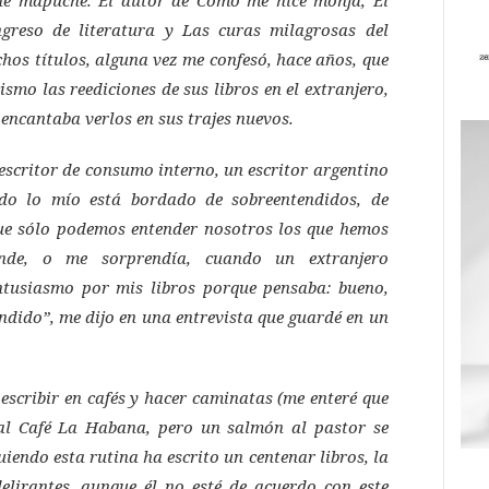
greso de literatura
y
Las curas milagrosas del
chos títulos, alguna vez me confesó, hace años, que
smo las reediciones de sus libros en el extranjero,
encantaba verlos en sus trajes nuevos.
scritor de consumo interno, un escritor argentino
do lo mío está bordado de sobreentendidos, de
que sólo podemos entender nosotros los que hemos
nde, o me sorprendía, cuando un extranjero
ntusiasmo por mis libros porque pensaba: bueno,
ndido”, me dijo en una entrevista que guardé en un
escribir en cafés y hacer caminatas (me enteré que
 al Café La Habana, pero un salmón al pastor se
uiendo esta rutina ha escrito un centenar libros, la
elirantes, aunque él no esté de acuerdo con este