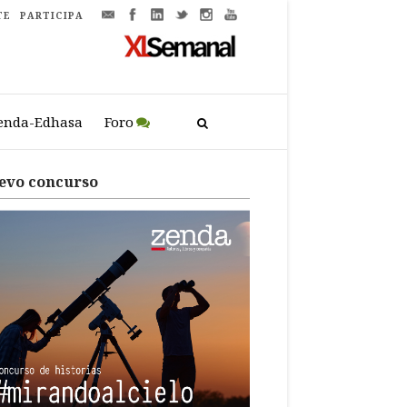
TE
PARTICIPA
enda-Edhasa
Foro
evo concurso