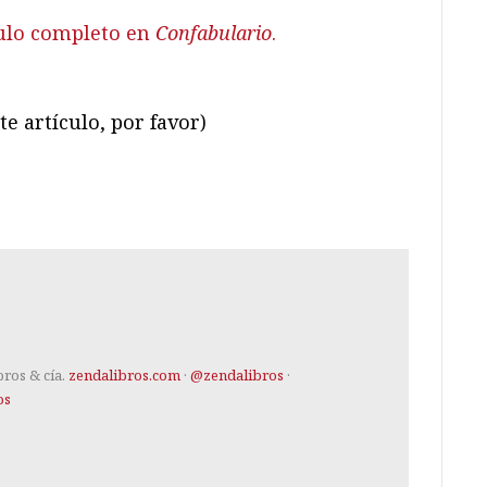
culo completo en
Confabulario
.
te artículo, por favor)
ram
il
ompartir
bros & cía.
zendalibros.com
·
@zendalibros
·
os