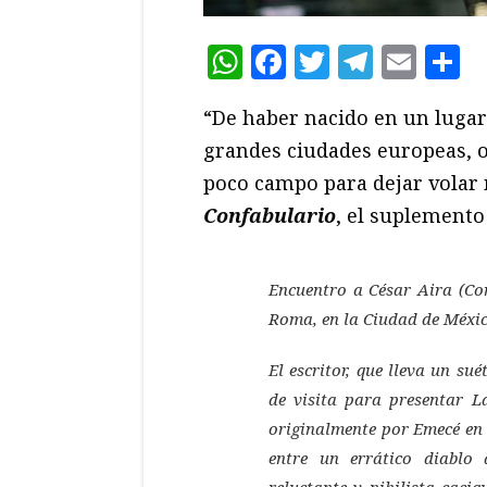
WhatsApp
Facebook
Twitter
Teleg
Ema
C
“De haber nacido en un lugar 
grandes ciudades europeas, o
poco campo para dejar volar 
Confabulario
, el suplemento
Encuentro a César Aira (Cor
Roma, en la Ciudad de Méxic
El escritor, que lleva un su
de visita para presentar
La
originalmente por Emecé en 
entre un errático diablo
reluctante y nihilista cac