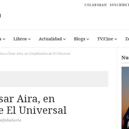
COLABORAN
SUSCRÍBE
a
Libros
Actualidad
Blogs
TV/Cine
Z
sta a César Aira, en Confabulario de El Universal
Nu
sar Aira, en
e El Universal
nfabulario