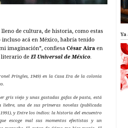
ram
il
ompartir
lleno de cultura, de historia, como estas
Ya 
 incluso acá en México, habría tenido
mi imaginación”, confiesa
César Aira
en
 literario de
El Universal de México
.
onel Pringles, 1949) en la Casa Era de la colonia
o.
éter gris viejo y unas gastadas gafas de pasta, está
 liebre
, una de sus primeras novelas (publicada
1991), y
Entre los indios
: la historia del encuentro
 que escoge mal sus momentos efectistas y un
ique mapuche. El autor de
Cómo me hice monja
,
El