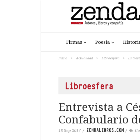
Firmas
Poesía
Histori
Inicio
>
Actualidad
>
Libroesfera
>
Entrevi
Libroesfera
Entrevista a Cé
Confabulario d
ZENDALIBROS.COM
18 Sep 2017
/
/
Co