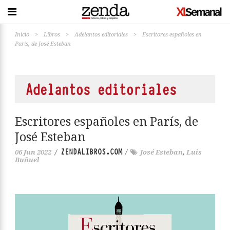
Inicio
>
Libros
>
Adelantos editoriales
>
Escritores españoles en
París, de José Esteban
Adelantos editoriales
Escritores españoles en París, de
José Esteban
ZENDALIBROS.COM
06 Jun 2022
/
/
José Esteban
,
Luis
Buñuel