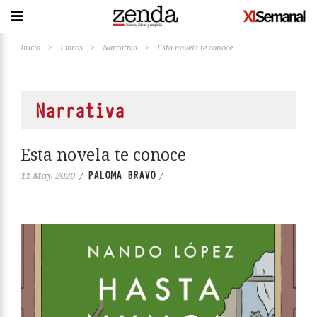
Inicio
>
Libros
>
Narrativa
>
Esta novela te conoce
Narrativa
Esta novela te conoce
PALOMA BRAVO
11 May 2020
/
/