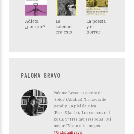
Adicto,
La
La poesía
¿por qué?
soledad
y el
era esto
horror
PALOMA BRAVO
Paloma Bravo es autora de
'Solos' (Alfabia), 'La novia de
papá' y 'La piel de Mica'
(Plaza&Janés), 'Los cuentos del
koala' y 'Tres mujeres solas'. Mi
mejor CV son mis amigos.
@PalomaBravo