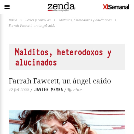
Inicio
>
Series y películas
>
Malditos, heterodoxos y alucinados
>
Farrah Fawcett, un ángel caído
Malditos, heterodoxos y
alucinados
Farrah Fawcett, un ángel caído
JAVIER MEMBA
17 Jul 2022
/
/
cine