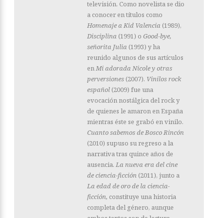
televisión. Como novelista se dio
a conocer en títulos como
Homenaje a Kid Valencia
(1989),
Disciplina
(1991) o
Good-bye,
señorita Julia
(1993) y ha
reunido algunos de sus artículos
en
Mi adorada Nicole y otras
perversiones
(2007).
Vinilos rock
español
(2009) fue una
evocación nostálgica del rock y
de quienes le amaron en España
mientras éste se grabó en vinilo.
Cuanto sabemos de Bosco Rincón
(2010) supuso su regreso a la
narrativa tras quince años de
ausencia.
La nueva era del cine
de ciencia-ficción
(2011), junto a
La edad de oro de la ciencia-
ficción,
constituye una historia
completa del género, aunque