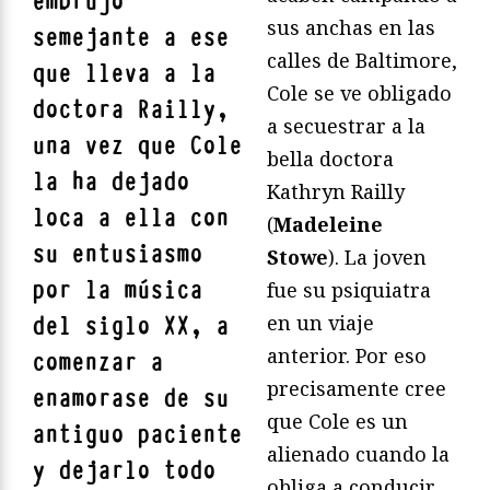
embrujo
sus anchas en las
semejante a ese
calles de Baltimore,
que lleva a la
Cole se ve obligado
doctora Railly,
a secuestrar a la
una vez que Cole
bella doctora
la ha dejado
Kathryn Railly
loca a ella con
(
Madeleine
su entusiasmo
Stowe
). La joven
por la música
fue su psiquiatra
en un viaje
del siglo XX, a
anterior. Por eso
comenzar a
precisamente cree
enamorase de su
que Cole es un
antiguo paciente
alienado cuando la
y dejarlo todo
obliga a conducir