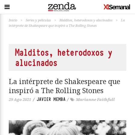
Inicio
>
Series y películas
>
Malditos, heterodoxos y alucinados
>
La
intérprete de Shakespeare que inspiró a The Rolling Stones
Malditos, heterodoxos y
alucinados
La intérprete de Shakespeare que
inspiró a The Rolling Stones
JAVIER MEMBA
29 Ago 2021
/
/
Marianne Faithfull