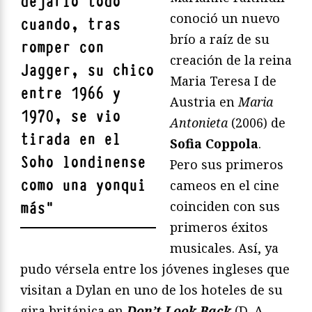
dejarlo todo
conoció un nuevo
cuando, tras
brío a raíz de su
romper con
creación de la reina
Jagger, su chico
Maria Teresa I de
entre 1966 y
Austria en
Maria
1970, se vio
Antonieta
(2006) de
tirada en el
Sofia Coppola
.
Soho londinense
Pero sus primeros
como una yonqui
cameos en el cine
coinciden con sus
más
"
primeros éxitos
musicales. Así, ya
pudo vérsela entre los jóvenes ingleses que
visitan a Dylan en uno de los hoteles de su
gira británica en
Don’t Look Back
(D. A.