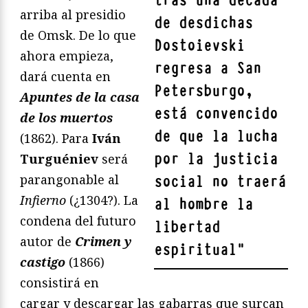
tras una década
arriba al presidio
de desdichas
de Omsk. De lo que
Dostoievski
ahora empieza,
regresa a San
dará cuenta en
Petersburgo,
Apuntes de la casa
está convencido
de los muertos
de que la lucha
(1862). Para
Iván
por la justicia
Turguéniev
será
parangonable al
social no traerá
Infierno
(¿1304?). La
al hombre la
condena del futuro
libertad
autor de
Crimen y
espiritual
"
castigo
(1866)
consistirá en
cargar y descargar las gabarras que surcan