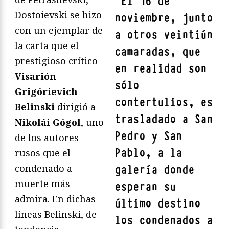
"
El 16 de
Dostoievski se hizo
noviembre, junto
con un ejemplar de
a otros veintiún
la carta que el
camaradas, que
prestigioso crítico
en realidad son
Visarión
sólo
Grigórievich
contertulios, es
Belinski
dirigió a
trasladado a San
Nikolái Gógol
, uno
Pedro y San
de los autores
Pablo, a la
rusos que el
condenado a
galería donde
muerte más
esperan su
admira. En dichas
último destino
líneas Belinski, de
los condenados a