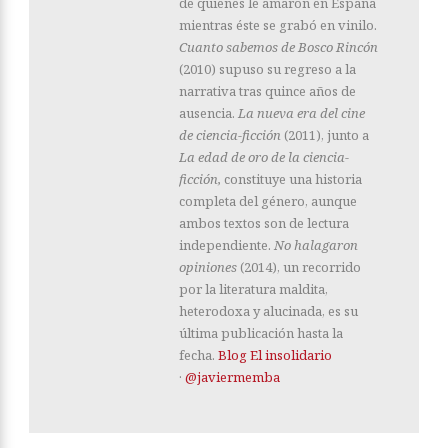
de quienes le amaron en España
mientras éste se grabó en vinilo.
Cuanto sabemos de Bosco Rincón
(2010) supuso su regreso a la
narrativa tras quince años de
ausencia.
La nueva era del cine
de ciencia-ficción
(2011), junto a
La edad de oro de la ciencia-
ficción,
constituye una historia
completa del género, aunque
ambos textos son de lectura
independiente.
No halagaron
opiniones
(2014), un recorrido
por la literatura maldita,
heterodoxa y alucinada, es su
última publicación hasta la
fecha.
Blog El insolidario
·
@javiermemba