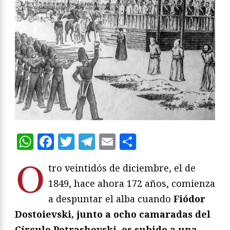
WhatsApp
Facebook
Twitter
Telegram
Email
Compartir
O
tro veintidós de diciembre, el de
1849, hace ahora 172 años, comienza
a despuntar el alba cuando
Fiódor
Dostoievski, junto a ocho camaradas del
Círculo Petrashevski, es subido a una