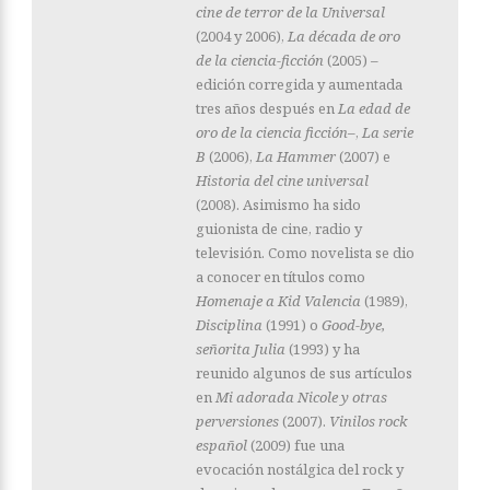
cine de terror de la Universal
(2004 y 2006),
La década de oro
de la ciencia-ficción
(2005) –
edición corregida y aumentada
tres años después en
La edad de
oro de la ciencia ficción–
,
La serie
B
(2006),
La Hammer
(2007) e
Historia del cine universal
(2008). Asimismo ha sido
guionista de cine, radio y
televisión. Como novelista se dio
a conocer en títulos como
Homenaje a Kid Valencia
(1989),
Disciplina
(1991) o
Good-bye,
señorita Julia
(1993) y ha
reunido algunos de sus artículos
en
Mi adorada Nicole y otras
perversiones
(2007).
Vinilos rock
español
(2009) fue una
evocación nostálgica del rock y