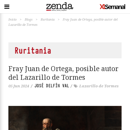
Inicio
>
Blogs
>
Ruritania
>
Fray Juan de Ortega, posible autor del
Lazarillo de Tormes
Ruritania
Fray Juan de Ortega, posible autor
del Lazarillo de Tormes
JOSÉ DELFÍN VAL
05 Jun 2024
/
/
Lazarillo de Tormes