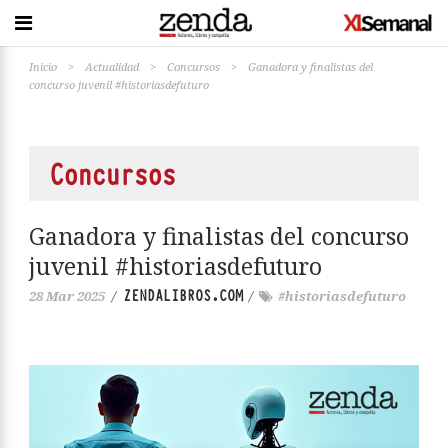
Inicio
>
Actualidad
>
Concursos
>
Ganadora y finalistas del
concurso juvenil #historiasdefuturo
Concursos
Ganadora y finalistas del concurso
juvenil #historiasdefuturo
ZENDALIBROS.COM
28 Mar 2025
/
/
#historiasdefuturo