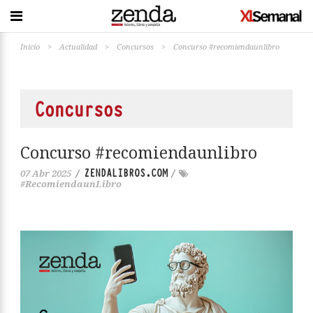
Inicio
>
Actualidad
>
Concursos
>
Concurso #recomiendaunlibro
Concursos
Concurso #recomiendaunlibro
ZENDALIBROS.COM
07 Abr 2025
/
/
#RecomiendaunLibro