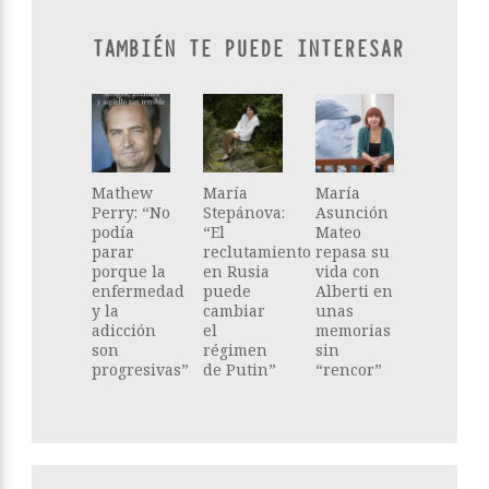
TAMBIÉN TE PUEDE INTERESAR
Mathew
María
María
Perry: “No
Stepánova:
Asunción
podía
“El
Mateo
parar
reclutamiento
repasa su
porque la
en Rusia
vida con
enfermedad
puede
Alberti en
y la
cambiar
unas
adicción
el
memorias
son
régimen
sin
progresivas”
de Putin”
“rencor”