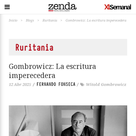
Inicio
>
Blogs
>
Ruritania
>
Gombrowicz: La escritura imperecedera
Ruritania
Gombrowicz: La escritura
imperecedera
FERNANDO FONSECA
12 Abr 2025
/
/
Witold Gombrowicz