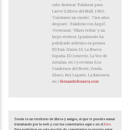
cabe destacar 'Palabras para
Larva' (Llibres del Mall, 1985),
'Cuéntame un cuento', 'Cien años
después', 'Palabras con Ángel',
'Ovetensia', 'Ulises redux' y un
largo etcétera. Igualmente ha
publicado artículos en prensa
(El País, Diario 16, La Nueva
España, El Comercio, La Voz de
Asturias, etc.) y revistas (Los
Cuadernos del Norte, Zenda,
Ábaco, Rey Lagarto, La Ratonera,
etc.)
fernandofonseca.com
Zenda es un territorio de libros y amigos, al que te puedes sumar
transitando por la web y con tus comentarios aquí o en el
foro
.
Para participar en esta sección de comentarios es preciso estar