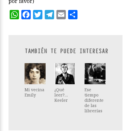
por favor)
WhatsApp
Facebook
Twitter
Telegram
Email
Compartir
TAMBIÉN TE PUEDE INTERESAR
Mi vecina
¿Qué
Ese
Emily
leer?…
tiempo
Keeler
diferente
de las
librerías