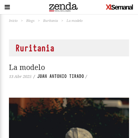
Inicio
>
Blogs
>
Ruritania
>
La modelo
Ruritania
La modelo
JUAN ANTONIO TIRADO
13 Abr 2025
/
/