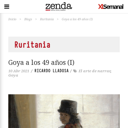
Inicio
>
Blogs
>
Ruritania
>
Goya a los 49 años (I)
Ruritania
Goya a los 49 años (I)
RICARDO LLADOSA
10 Abr 2021
/
/
El arte de narrar
,
Goya