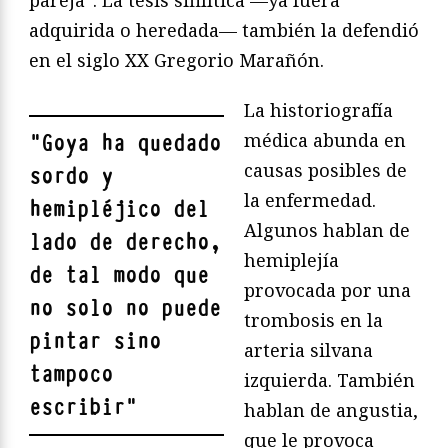
pareja”. La tesis sifilítica —ya fuera
adquirida o heredada— también la defendió
en el siglo XX Gregorio Marañón.
La historiografía
médica abunda en
"
Goya ha quedado
causas posibles de
sordo y
la enfermedad.
hemipléjico del
Algunos hablan de
lado de derecho,
hemiplejía
de tal modo que
provocada por una
no solo no puede
trombosis en la
pintar sino
arteria silvana
tampoco
izquierda. También
escribir
"
hablan de angustia,
que le provoca