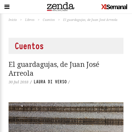
Inicio
>
Libros
>
Cuentos
>
El guardagujas, de Juan José Arreola
Cuentos
El guardagujas, de Juan José
Arreola
LAURA DI VERSO
30 Jul 2018
/
/