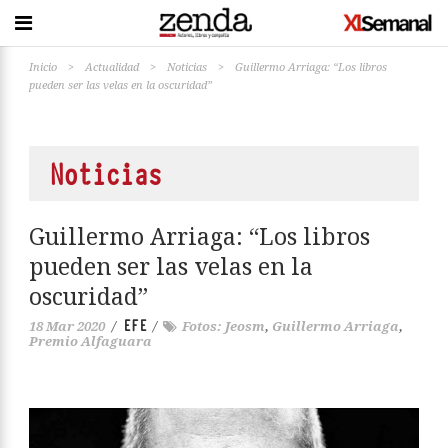
Inicio
>
Actualidad
>
Noticias
>
Guillermo Arriaga: “Los libros
pueden ser las velas en la oscuridad”
Noticias
Guillermo Arriaga: “Los libros
pueden ser las velas en la
oscuridad”
EFE
18 Mar 2020
/
/
Fotos: Jeosm
,
Guillermo Arriaga
,
Premio Alfaguara