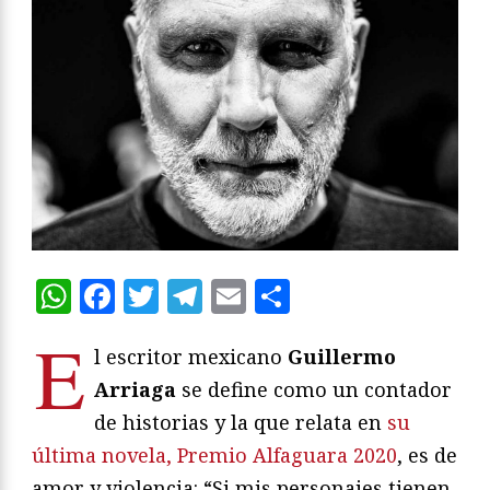
WhatsApp
Facebook
Twitter
Telegram
Email
Compartir
E
l escritor mexicano
Guillermo
Arriaga
se define como un contador
de historias y la que relata en
su
última novela, Premio Alfaguara 2020
, es de
amor y violencia: “Si mis personajes tienen