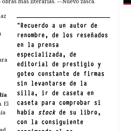
 obras más literarias. ―Nuevo zasca.
naz
"
Recuerdo a un autor de
a
renombre, de los reseñados
en la prensa
especializada, de
ara
editorial de prestigio y
goteo constante de firmas
sin levantarse de la
silla, ir de caseta en
día
caseta para comprobar si
a
. El
había
stock
de su libro,
nía
con la consiguiente
dad