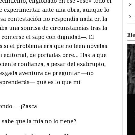
ecimiento, englobado en ese «eso» todo el
e experimentar ante una obra, aunque lo
esa contestación no respondía nada en la
ba una sonrisa de circunstancias tras la
Bi
 comerse el sapo con dignidad―. El
 si el problema era que no leen novelas
mi editorial, de portadas ocre… Hasta que
iciente confianza, a pesar del exabrupto,
iesgada aventura de preguntar ―no
o aprenderás― qué es lo que mi
ondo. ―¡Zasca!
sabe que la mía no lo tiene?