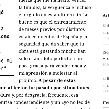
s
la timidez, la vergüenza e incluso
gó
el orgullo en esta última cita. Lo
Art
bueno es que el entrenamiento
El 
 a
de meses previos por distintos
EL 
como
establecimientos de España y la
02 A
seguridad que da saber que tu
obra está gustando mucho han
e
Eso
sido el antídoto perfecto a mi
ue mi
EL 
30 J
poca gracia para vender nada y
er
"
mi aprensión a molestar al
El 
prójimo.
A pesar de estas
EL 
e al lector, he pasado por situaciones
23 J
 dura y, por desgracia, frecuente, esa
onrisa condescendiente y un «yo no leo de
He