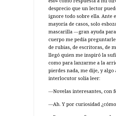
eso
» como respuesta a mi ofr
desprecio que un lector pued
ignore todo sobre ella. Ante 
mayoría de casos, solo esboza
mascarilla ―gran ayuda para
cuerpo me pedía preguntarles
de rubias, de escritoras, de 
llegó quien me inspiró la suf
como para lanzarme a la arr
pierdes nada, me dije, y alg
interlocutor solía leer:
―Novelas interesantes, con f
―Ah. Y por curiosidad ¿cómo 