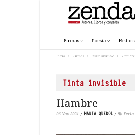
Firmas
Poesía
Histori
Inicio
>
Firmas
>
Tinta invisible
>
Hambre
Tinta invisible
Hambre
MARTA QUEROL
06 Nov 2021
/
/
Feria 