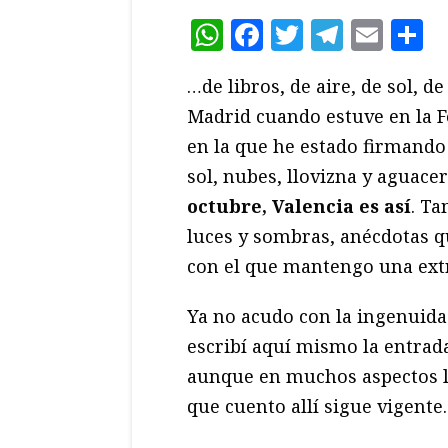
WhatsApp
Facebook
Twitter
Teleg
Ema
C
…de libros, de aire, de sol, d
Madrid cuando estuve en la Fer
en la que he estado firmando
sol, nubes, llovizna y aguace
octubre, Valencia es así
. Ta
luces y sombras, anécdotas q
con el que mantengo una ext
Ya no acudo con la ingenuida
escribí aquí mismo la entra
aunque en muchos aspectos la
que cuento allí sigue vigente.