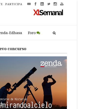
TE
PARTICIPA
enda-Edhasa
Foro
evo concurso