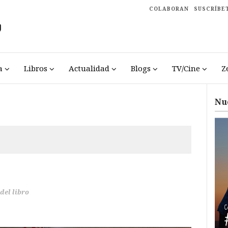
COLABORAN
SUSCRÍBE
a
Libros
Actualidad
Blogs
TV/Cine
Z
Nu
del libro