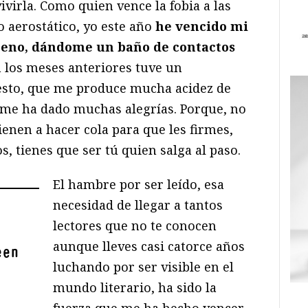
virla. Como quien vence la fobia a las
o aerostático, yo este año
he vencido mi
 ajeno, dándome un baño de contactos
n los meses anteriores tuve un
esto, que me produce mucha acidez de
me ha dado muchas alegrías. Porque, no
nen a hacer cola para que les firmes,
 tienes que ser tú quien salga al paso.
El hambre por ser leído, esa
necesidad de llegar a tantos
lectores que no te conocen
aunque lleves casi catorce años
een
luchando por ser visible en el
mundo literario, ha sido la
fuerza que me ha hecho vencer