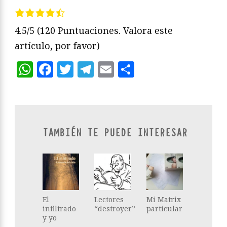
4.5/5
(120 Puntuaciones. Valora este
artículo, por favor)
WhatsApp
Facebook
Twitter
Telegram
Email
Compartir
TAMBIÉN TE PUEDE INTERESAR
El
Lectores
Mi Matrix
infiltrado
“destroyer”
particular
y yo