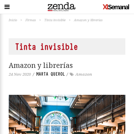
Inicio
>
Firmas
>
Tinta invisible
>
Amazon y librerías
Tinta invisible
Amazon y librerías
MARTA QUEROL
24 Nov 2020
/
/
Amazon