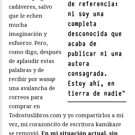
de referencia:
cadáveres, salvo
ni soy una
que le echen
completa
mucha
desconocida que
imaginación y
esfuerzo. Pero,
acaba de
como digo, después
publicar ni una
de aplaudir estas
autora
palabras y de
consagrada.
recibir por
wasap
Estoy ahí, en
una avalancha de
tierra de nadie
"
correos para
comprar en
Todostuslibros.com y yo compartirlos a mi
vez, mi corazoncito de escritora kamikaze
se removió.
En mi situación actual, sin