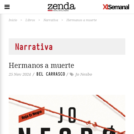
Inicio
>
Libros
>
Narrativa
>
Hermanos a muerte
Narrativa
Hermanos a muerte
BEL CARRASCO
25 Nov 2024
/
/
Jo Nesbo