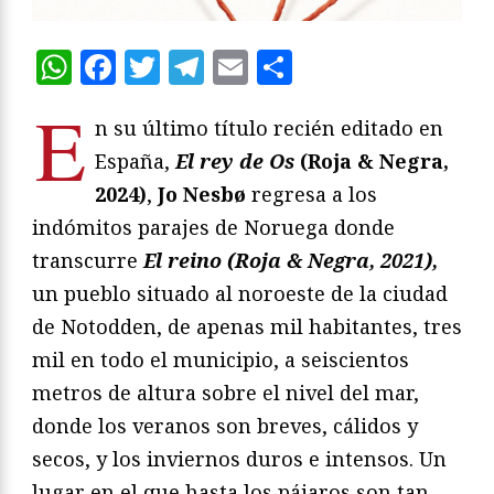
WhatsApp
Facebook
Twitter
Telegram
Email
Compartir
E
n su último título recién editado en
España,
El rey de Os
(Roja & Negra,
2024)
,
Jo Nesbø
regresa a los
indómitos parajes de Noruega donde
transcurre
El reino (Roja & Negra, 2021),
un pueblo situado al noroeste de la ciudad
de Notodden, de apenas mil habitantes, tres
mil en todo el municipio, a seiscientos
metros de altura sobre el nivel del mar,
donde los veranos son breves, cálidos y
secos, y los inviernos duros e intensos. Un
lugar en el que hasta los pájaros son tan