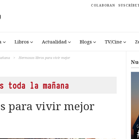
COLABORAN
SUSCRÍBE
a
Libros
Actualidad
Blogs
TV/Cine
Z
 mañana
>
Hermosos libros para vivir mejor
Nu
s toda la mañana
s para vivir mejor