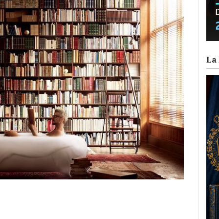
La 
ram
il
ompartir