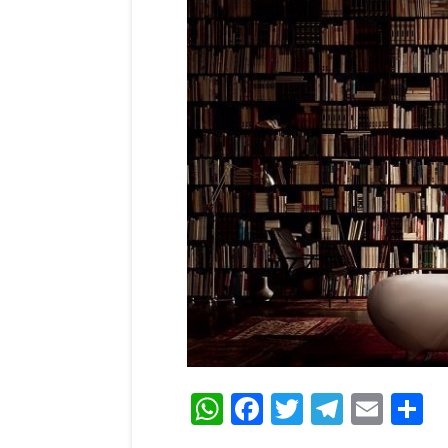
WhatsApp
Facebook
Twitter
Teleg
Ema
C