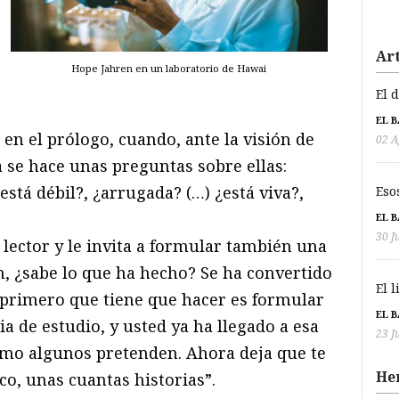
Art
Hope Jahren en un laboratorio de Hawai
El 
EL 
 en el prólogo, cuando, ante la visión de
02 A
 se hace unas preguntas sobre ellas:
está débil?, ¿arrugada? (…) ¿está viva?,
Eso
EL 
30 J
 lector y le invita a formular también una
n, ¿sabe lo que ha hecho? Se ha convertido
El 
o primero que tiene que hacer es formular
EL 
 de estudio, y usted ya ha llegado a esa
23 J
omo algunos pretenden. Ahora deja que te
He
ico, unas cuantas historias”.