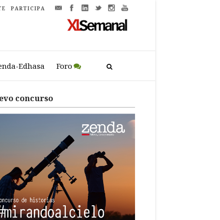
TE
PARTICIPA
enda-Edhasa
Foro
evo concurso