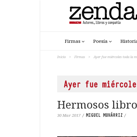
Firmas
Poesía
Histori
Inicio
>
Firmas
>
Ayer fue miércoles toda la
Ayer fue miércole
Hermosos libro
MIGUEL MUNÁRRIZ
30 Mar 2017
/
/