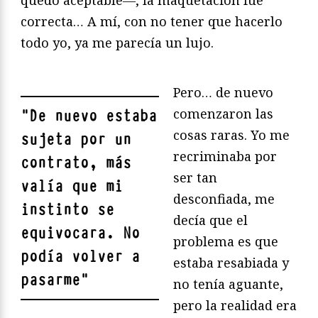
quedó aceptable―, la maquetación fue
correcta… A mí, con no tener que hacerlo
todo yo, ya me parecía un lujo.
Pero… de nuevo
comenzaron las
"
De nuevo estaba
cosas raras. Yo me
sujeta por un
recriminaba por
contrato, más
ser tan
valía que mi
desconfiada, me
instinto se
decía que el
equivocara. No
problema es que
podía volver a
estaba resabiada y
pasarme
"
no tenía aguante,
pero la realidad era