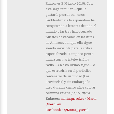
Ediciones B México 2016). Con
esta saga familiar ―que le
gustaría pensar son unos
Buddenbrok a la española― ha
conquistado a lectores de todo el
mundo y las tres han ocupado
puestos destacados en las listas
de Amazon, aunque ella sigue
siendo invisible para la crítica
especializada. Tampoco pensó
nunca que haría televisión y
radio ―en esto último sigue― o
que escribiría en el periódico
centenario de su ciudad (Las
Provincias) y sin embargo lo
hizo durante cuatro años con su
columna
Piedra, papel, tijera
.
Enlaces
:
martaquerol.es
·
Marta
Querol en
Facebook
·
@Marta_Querol