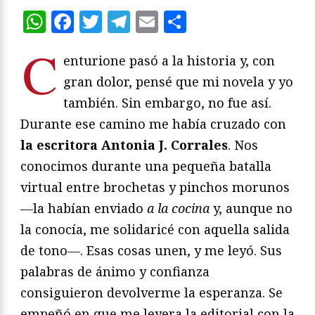
WhatsApp
Facebook
Twitter
Telegram
Email
Compartir
C
enturione pasó a la historia y, con
gran dolor, pensé que mi novela y yo
también. Sin embargo, no fue así.
Durante ese camino me había cruzado con
la escritora Antonia J. Corrales
. Nos
conocimos durante una pequeña batalla
virtual entre brochetas y pinchos morunos
―la habían enviado
a la cocina
y, aunque no
la conocía, me solidaricé con aquella salida
de tono―. Esas cosas unen, y me leyó. Sus
palabras de ánimo y confianza
consiguieron devolverme la esperanza. Se
empeñó en que me leyera la editorial con la