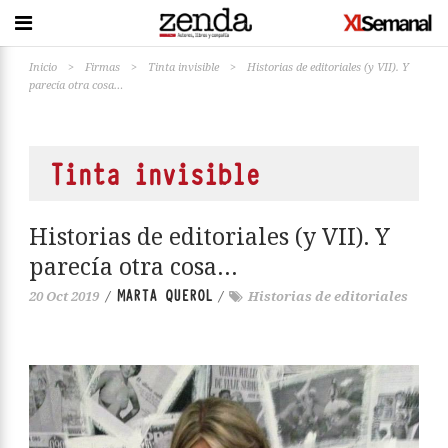
Inicio
>
Firmas
>
Tinta invisible
>
Historias de editoriales (y VII). Y
parecía otra cosa…
Tinta invisible
Historias de editoriales (y VII). Y
parecía otra cosa…
MARTA QUEROL
20 Oct 2019
/
/
Historias de editoriales