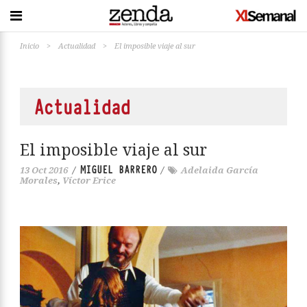
Inicio
>
Actualidad
>
El imposible viaje al sur
Actualidad
El imposible viaje al sur
MIGUEL BARRERO
13 Oct 2016
/
/
Adelaida García
Morales
,
Víctor Erice