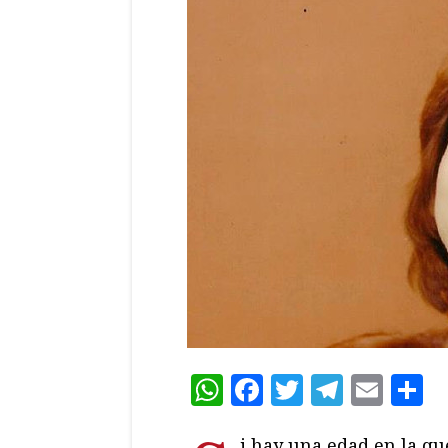
WhatsApp
Facebook
Twitter
Teleg
Ema
C
i hay una edad en la qu