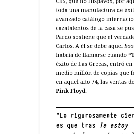
CBS, que no Hispavox, por aq
toda una manufactura de éxito
avanzado catálogo internacion
cazatalentos de la casa se pus
Pardo sostiene que el verdade
Carlos. A él se debe aquel
bo
habría de llamarse cuando
“
éxito de Las Grecas, entró en
medio millón de copias que f
en aquel año 74, las ventas d
Pink Floyd
.
"
Lo rigurosamente cie
es que tras
Te estoy