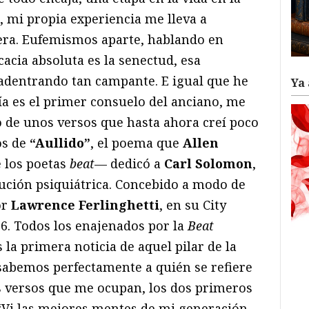
 mi propia experiencia me lleva a
cera. Eufemismos aparte, hablando en
cacia absoluta es la senectud, esa
adentrando tan campante. E igual que he
Ya 
ía es el primer consuelo del anciano, me
o de unos versos que hasta ahora creí poco
os de
“Aullido”
, el poema que
Allen
 los poetas
beat
— dedicó a
Carl Solomon
,
tución psiquiátrica. Concebido a modo de
or
Lawrence Ferlinghetti
, en su City
56. Todos los enajenados por la
Beat
la primera noticia de aquel pilar de la
 sabemos perfectamente a quién se refiere
s versos que me ocupan, los dos primeros
 “Vi las mejores mentes de mi generación