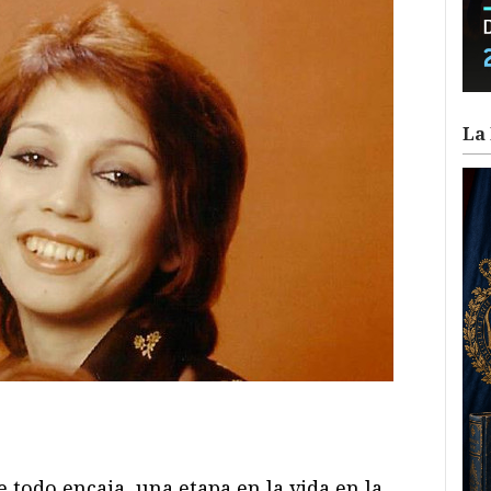
La 
ram
il
ompartir
e todo encaja, una etapa en la vida en la