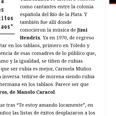
la
como cantantes entre la colonia
as
española del Río de la Plata. Y
xitos
también fue allí donde
laos
"
conocieron la música de
Jimi
Hendrix
. Ya en 1970, de regreso
ar en los tablaos, primero en Toledo y
rencia de esas comadres de lo público que,
mo y la igualdad, se tiñen de rubias
 que ser rubia es mejor, Carmela Muñoz
a inversa: teñirse de morena siendo rubia
 hermana en los tablaos. Parece ser que
ros, de Manolo Caracol
.
ue tras “Te estoy amando locamente”, en
ñoz las listas de éxitos desplazaron a los