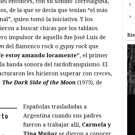
uel entonces, con su sonido Torrelaguna,
s, de la que se decía que tenían “el más
al”, quien tomó la iniciativa. Y los
ieron a buscar chicas por los tablaos.
Bi
ro impulsor de aquello fue José Luis de
om
del flamenco rock o
gypsy rock
que
Te estoy amando locamente”
, el primer
 la banda sonora del tardofranquismo. El
acturaron les hicieron superar con creces,
e
The Dark Side of the Moon
(1973), de
Españolas trasladadas a
Argentina cuando sus padres
rto
fueron a trabajar allí,
Carmela y
Tina Muñoz
se dieron a conocer