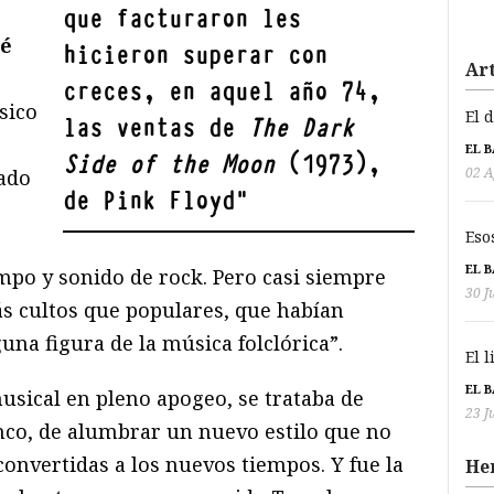
que facturaron les
sé
hicieron superar con
Art
creces, en aquel año 74,
sico
El 
las ventas de
The Dark
EL 
Side of the Moon
(1973),
02 A
tado
de Pink Floyd
"
Eso
EL 
empo y sonido de rock. Pero casi siempre
30 J
s cultos que populares, que habían
na figura de la música folclórica”.
El 
EL 
usical en pleno apogeo, se trataba de
23 J
enco, de alumbrar un nuevo estilo que no
econvertidas a los nuevos tiempos. Y fue la
He