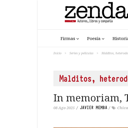
Firmas
Poesía
Histori
Inicio
>
Series y películas
>
Malditos, heterod
Malditos, heterod
In memoriam, 
JAVIER MEMBA
08 Ago 2025
/
/
Chica