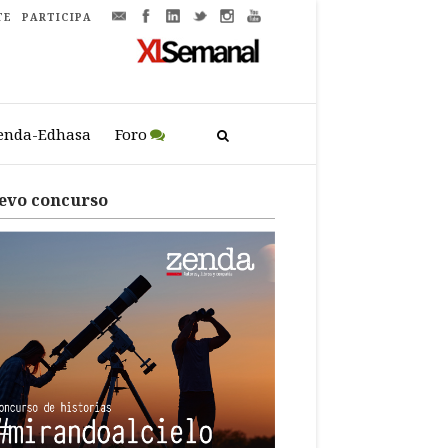
TE
PARTICIPA
enda-Edhasa
Foro
evo concurso