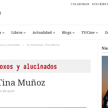
COLABORAN
SUSCRÍBE
a
Libros
Actualidad
Blogs
TV/Cine
Z
oxos y alucinados
>
In memoriam, Tina Muñoz
Nu
oxos y alucinados
Tina Muñoz
s de ayer