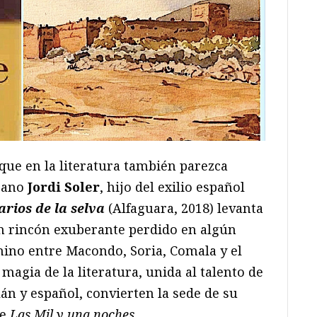
que en la literatura también parezca
icano
Jordi Soler
, hijo del exilio español
rios de la selva
(Alfaguara, 2018) levanta
n rincón exuberante perdido en algún
mino entre Macondo, Soria, Comala y el
magia de la literatura, unida al talento de
án y español, convierten la sede de su
de
Las Mil y una noches.