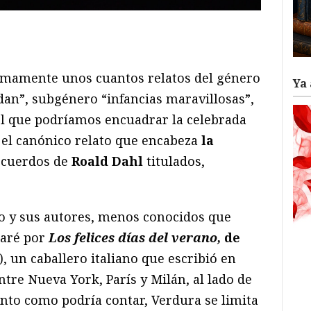
ram
il
ompartir
imamente unos cuantos relatos del género
Ya 
an”, subgénero “infancias maravillosas”,
el que podríamos encuadrar la celebrada
el canónico relato que encabeza
la
recuerdos de
Roald Dahl
titulados,
co y sus autores, menos conocidos que
zaré por
Los felices días del verano,
de
, un caballero italiano que escribió en
ntre Nueva York, París y Milán, al lado de
anto como podría contar, Verdura se limita