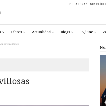
COLABORAN
SUSCRÍBE
a
Libros
Actualidad
Blogs
TV/Cine
Z
ias maravillosas
Nu
villosas