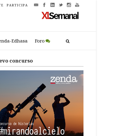
TE
PARTICIPA
enda-Edhasa
Foro
evo concurso