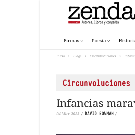
Firmas
Poesía
Histori
Inicio
>
Blogs
>
Circunvoluciones
>
Infanc
Circunvoluciones
Infancias mara
DAVID BOWMAN
04 Mar 2023
/
/