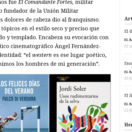
ños fue
El Comandante Fortes,
militar
 fundador de la Unión Militar
Art
 dolores de cabeza dio al franquismo.
tópicos en el estilo seco y preciso que
El 
ído y templado. Encabeza su evocación con
EL 
crítico cinematográfico Ángel Fernández-
02 A
dentidad: “el
western
es ese lugar poético,
enimos los hombres de mi generación”
.
Eso
EL 
30 J
El 
EL 
23 J
He