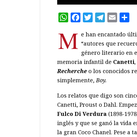
WhatsApp
Facebook
Twitter
Teleg
Ema
C
M
e han encantado últ
“autores que recuerd
género literario en 
memoria infantil de
Canetti
,
Recherche
o los conocidos 
simplemente,
Boy.
Los relatos que digo son cin
Canetti, Proust o Dahl. Empe
Fulco Di Verdura
(1898-1978)
inglés y que se ganó la vida e
la gran Coco Chanel. Pese a t