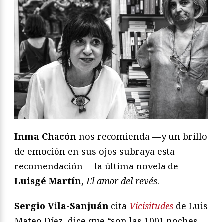
Inma Chacón
nos recomienda —y un brillo
de emoción en sus ojos subraya esta
recomendación— la última novela de
Luisgé Martín
,
El amor del revés
.
Sergio Vila-Sanjuán
cita
Vicisitudes
de Luis
Mateo Díez, dice que “son las 1001 noches