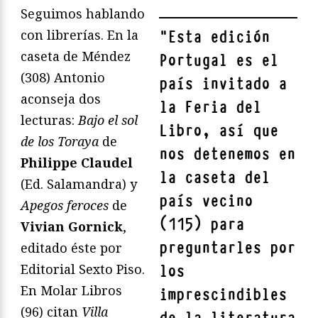
Seguimos hablando
con librerías. En la
"
Esta edición
caseta de Méndez
Portugal es el
(308) Antonio
país invitado a
aconseja dos
la Feria del
lecturas:
Bajo el sol
Libro, así que
de los Toraya
de
nos detenemos en
Philippe Claudel
la caseta del
(Ed. Salamandra) y
país vecino
Apegos feroces
de
(115) para
Vivian Gornick
,
preguntarles por
editado éste por
Editorial Sexto Piso.
los
En Molar Libros
imprescindibles
(96) citan
Villa