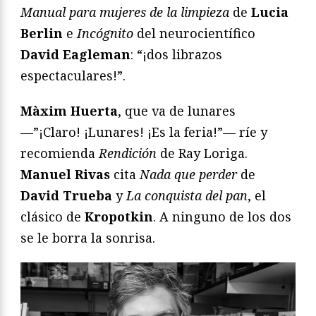
Manual para mujeres de la limpieza
de
Lucia
Berlin
e
Incógnito
del neurocientífico
David Eagleman
: “¡dos librazos
espectaculares!”.
Màxim Huerta
, que va de lunares
—”¡Claro! ¡Lunares! ¡Es la feria!”— ríe y
recomienda
Rendición
de Ray Loriga.
Manuel Rivas
cita
Nada que perder
de
David Trueba
y
La conquista del pan
, el
clásico de
Kropotkin
. A ninguno de los dos
se le borra la sonrisa.