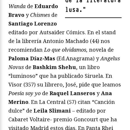
de la literatura
Wanda
de
Eduardo
lusa.
"
Bravo
y
Chismes
de
Santiago Lorenzo
editado por Autsaider Cómics. En el stand
de la librería Antonio Machado (44) nos
recomiendan
Lo que olvidamos,
novela de
Paloma Díaz-Mas
(Ed.Anagrama) y
Angelus
Novus
de
Bashkim Shehu
, un libro
“luminoso” que ha publicado Siruela. En
Visor (357) su librero, José, pide que leamos
Poesía soy yo
de
Raquel Lanseros
y
Ana
Merino
. En La Central (57) citan “Canción
dulce” de
Leila Slimani
– editado por
Cabaret Voltaire- premio Goncourt que ha
visitado Madrid estos días. En Panta Rhei