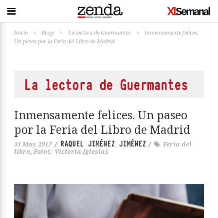
Inicio
>
Blogs
>
La lectora de Guermantes
>
Inmensamente felices.
Un paseo por la Feria del Libro de Madrid
La lectora de Guermantes
Inmensamente felices. Un paseo
por la Feria del Libro de Madrid
RAQUEL JIMÉNEZ JIMÉNEZ
31 May 2017
/
/
Feria del
libro
,
Fotos: Victoria Iglesias