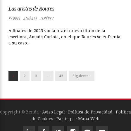
Las aristas de Roures
RAQUEL JIMÉNEZ JIMÉNEZ
A finales de 2025 vio la luz el nuevo título de la
escritora, Amada Carlota, en el que Roures se enfrenta
a su caso...
1
2
3
…
43
Siguiente ›
Copyright © Zenda ·
Aviso Legal
·
Política de Privacidad
·
Política
de Cookies
·
Participa
·
Mapa Web