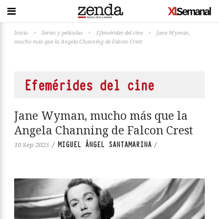
Inicio
>
Series y películas
>
Efemérides del cine
>
Jane Wyman,
mucho más que la Angela Channing de Falcon Crest
Efemérides del cine
Jane Wyman, mucho más que la
Angela Channing de Falcon Crest
MIGUEL ÁNGEL SANTAMARINA
10 Sep 2025
/
/