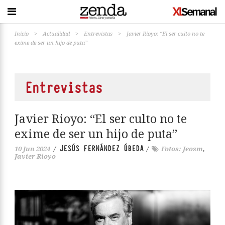
Inicio
>
Actualidad
>
Entrevistas
>
Javier Rioyo: “El ser culto no te
exime de ser un hijo de puta”
Entrevistas
Javier Rioyo: “El ser culto no te
exime de ser un hijo de puta”
JESÚS FERNÁNDEZ ÚBEDA
10 Jun 2024
/
/
Fotos: Jeosm
,
Javier Rioyo