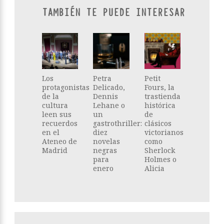
TAMBIÉN TE PUEDE INTERESAR
Los
Petra
Petit
protagonistas
Delicado,
Fours, la
de la
Dennis
trastienda
cultura
Lehane o
histórica
leen sus
un
de
recuerdos
gastrothriller:
clásicos
en el
diez
victorianos
Ateneo de
novelas
como
Madrid
negras
Sherlock
para
Holmes o
enero
Alicia