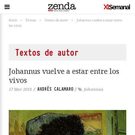
Inicio
>
Firmas
>
Textos de autor
>
Johannus vuelve a estar entre
los vivos
Textos de autor
Johannus vuelve a estar entre los
vivos
ANDRÉS CALAMARO
17 Mar 2018
/
/
Johannus