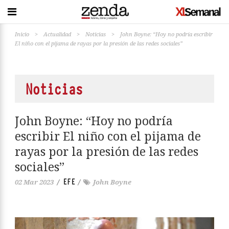
Inicio
>
Actualidad
>
Noticias
>
John Boyne: “Hoy no podría escribir
El niño con el pijama de rayas por la presión de las redes sociales”
Noticias
John Boyne: “Hoy no podría
escribir El niño con el pijama de
rayas por la presión de las redes
sociales”
EFE
02 Mar 2023
/
/
John Boyne