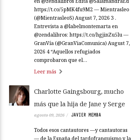
en @zendalibros Edita @SalamandraEd
https://t.co/5pMK4fu9M2 — Mientrasleo
(@MientrasleoS) August 7, 2026 3 .
Entrevista a @labelmontemarta en
@zendalibros: https://t.co/hgjinZu5lu —
GranVía (@GranViaComunica) August 7,
2026 4 “Aquellos refugiados
comprobaron que el…
Leer más
Charlotte Gaingsbourg, mucho
más que la hija de Jane y Serge
JAVIER MEMBA
agosto 09, 2026
/
Todos esos cantautores —y cantautoras
— de la España del tardofranquismo y la