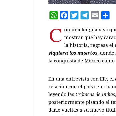
WhatsApp
Facebook
Twitter
Teleg
Ema
C
C
on una lengua viva qu
mostrar que hay carac
la historia, regresa el
siquiera los muertos
, donde 
la conquista de México como 
En una entrevista con Efe, e
relación con el país centro
leyendo las
Crónicas de Indias
posteriormente pisando el te
darle vueltas a su nuevo títu