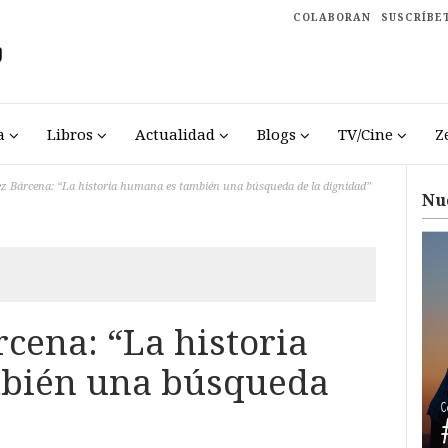
COLABORAN
SUSCRÍBE
a
Libros
Actualidad
Blogs
TV/Cine
Z
 Bárcena: “La historia humana es también una búsqueda de la dignidad”
Nu
cena: “La historia
bién una búsqueda