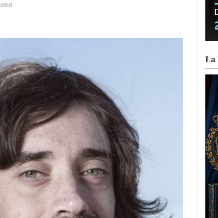
cena
La 