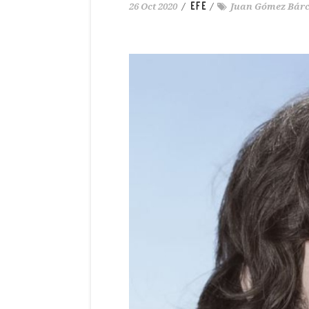
EFE
26 Oct 2020
/
/
Juan Gómez Bár