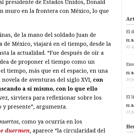
al presidente de Estados Unidos, Donald
n muro en la frontera con México, lo que
Art
El 
inas, de la mano del soldado Juan de
EL 
 de México, viajará en el tiempo, desde la
02 A
sta la actualidad. “Fue después de oír a
dea de proponer el tiempo como un
Eso
 el tiempo, más que en el espacio, en una
EL 
 novela de aventuras del siglo XVI,
con
30 J
scando a sí mismo, con lo que ello
a vez, sirviera para reflexionar sobre los
El 
o y presente”, argumenta.
EL 
23 J
 muertos
, como ya ocurría en los
He
ue duermen
, aparece “la circularidad del