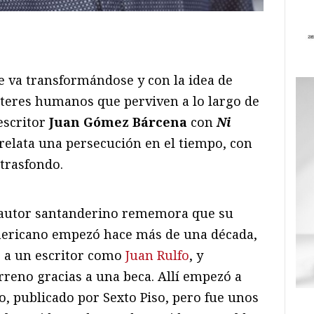
ram
il
ompartir
e va transformándose y con la idea de
teres humanos que perviven a lo largo de
 escritor
Juan Gómez Bárcena
con
Ni
relata una persecución en el tiempo, con
trasfondo.
l autor santanderino rememora que su
americano empezó hace más de una década,
, a un escritor como
Juan Rulfo
, y
rreno gracias a una beca. Allí empezó a
lo, publicado por Sexto Piso, pero fue unos