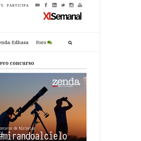
TE
PARTICIPA
enda-Edhasa
Foro
evo concurso