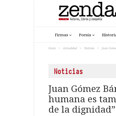
Firmas
Poesía
Histori
Inicio
>
Actualidad
>
Noticias
>
Juan Gómez
Noticias
Juan Gómez Bár
humana es tam
de la dignidad”