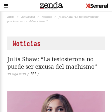
Inicio
>
Actualidad
>
Noticias
>
Julia Shaw: “La testosterona no
puede ser excusa del machismo”
Noticias
Julia Shaw: “La testosterona no
puede ser excusa del machismo”
EFE
19 Ago 2019
/
/